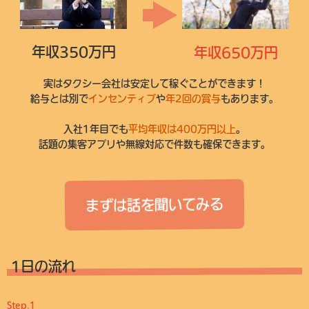
年収350万円
年収650万円
実はタクシー会社は安定して稼ぐことができます！
給与とは別で
インセンティブ
や
年2回の賞与
もあります。
入社1年目でも
平均年収は400万円以上
。
話題の集客アプリや無線対応で件数も確保できます。
まずは話を聞いてみる
1日の流れ
Step.1